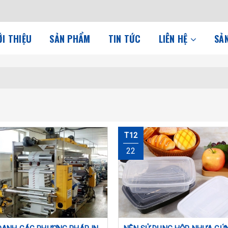
ỚI THIỆU
SẢN PHẨM
TIN TỨC
LIÊN HỆ
SẢ
T12
22