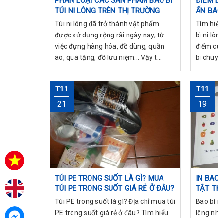
PHÂN LOẠI CÁC SẢN PHẨM BAO BÌ
ĐIỂM 
TÚI NI LÔNG TRÊN THỊ TRƯỜNG
ẤN BA
NGÀY 
Túi ni lông đã trở thành vật phẩm
Tìm hi
được sử dụng rộng rãi ngày nay, từ
bì ni l
việc đựng hàng hóa, đồ dùng, quần
điểm c
áo, quà tặng, đồ lưu niệm... Vậy t...
bì chuy
T11
T11
21
19
TÚI PE TRONG SUỐT LÀ GÌ? MUA
IN BAO
TÚI PE TRONG SUỐT GIÁ RẺ Ở ĐÂU?
TẬT T
BAO B
Túi PE trong suốt là gì? Địa chỉ mua túi
Bao bì 
PE trong suốt giá rẻ ở đâu? Tìm hiểu
lông nh