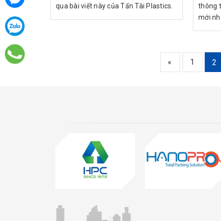
qua bài viết này của Tấn Tài Plastics.
thông t
mới nh
«
1
2