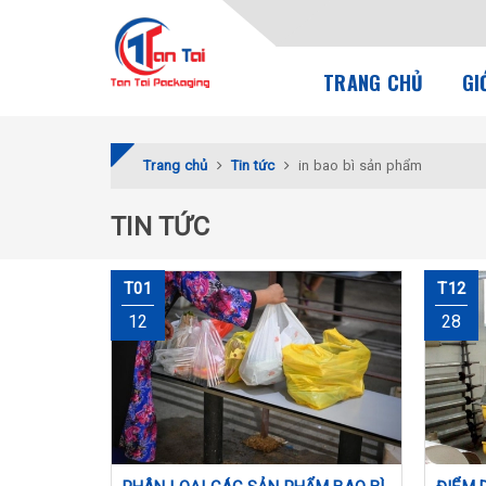
TRANG CHỦ
GI
Trang chủ
Tin tức
in bao bì sản phẩm
TIN TỨC
T01
T12
12
28