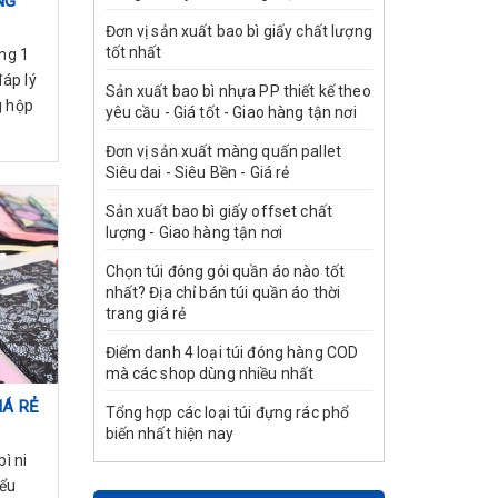
NG
Đơn vị sản xuất bao bì giấy chất lượng
tốt nhất
ng 1
đáp lý
Sản xuất bao bì nhựa PP thiết kế theo
g hộp
yêu cầu - Giá tốt - Giao hàng tận nơi
Đơn vị sản xuất màng quấn pallet
Siêu dai - Siêu Bền - Giá rẻ
Sản xuất bao bì giấy offset chất
lượng - Giao hàng tận nơi
Chọn túi đóng gói quần áo nào tốt
nhất? Địa chỉ bán túi quần áo thời
trang giá rẻ
Điểm danh 4 loại túi đóng hàng COD
mà các shop dùng nhiều nhất
IÁ RẺ
Tổng hợp các loại túi đựng rác phổ
biến nhất hiện nay
ì ni
iểu