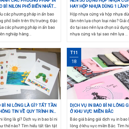
DANH CÁC PHƯƠNG PHÁP IN
NÊN SỬ DỤNG HỘP NHỰA CỨ
O BÌ NILON PHỔ BIẾN NHẤT
HAY HỘP NHỰA DÙNG 1 LẦN?
NAY
ểu các phương pháp in ấn bao
Hộp nhựa cứng và hộp nhựa dù
ông phổ biến trên thị trường. Đặc
lần nên lựa chọn loại nào? Giải 
ủa các phương pháp in ấn bao
do tại sao nên lựa chọn sử dụn
ên nghiệp hàng...
nhựa cứng và tại sao nên lựa ...
T11
18
 BÌ NI LÔNG LÀ GÌ? TẤT TẦN
DỊCH VỤ IN BAO BÌ NI LÔNG G
HÔNG TIN VỀ QUY TRÌNH IN
Ở KHU VỰC MIỀN BẮC
Ì
ni lông là gì? Dịch vụ in bao bì ni
Báo giá bảng giá dịch vụ in bao b
ư thế nào? Tìm hiểu tất tần tật
lông ở khu vực miền Bắc. Tìm h