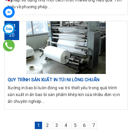
hiểu về phương pháp ...
T01
20
QUY TRÌNH SẢN XUẤT IN TÚI NI LÔNG CHUẨN
Xưởng in bao bì luôn đóng vai trò thiết yếu trong quá trình
sản xuất in ấn bao bì sản phẩm khép kín của nhiều đơn vị in
ấn chuyên nghiệp....
1
2
3
4
5
6
7