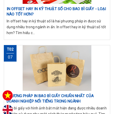
IN OFFSET HAY IN KỸ THUẬT SỐ CHO BAO BÌ GIẤY - LOẠI
NÀO TỐT HƠN?
In offset hay in kỹ thuật số là hai phương pháp in được sử
dụng nhiều trong ngành in ấn. In offset hay in kỹ thuật số tốt
hơn? Tìm hiểu c...
T02
07
PHƯƠNG PHÁP IN BAO BÌ GIẤY CHUẨN NHẤT CỦA
DOANH NGHIỆP NỔI TIẾNG TRONG NGÀNH
Bao bì giấy với hình ảnh bắt mắt hiện đang được nhiều doanh
nghiệp sử dụng như một cách thức marketing hiệu quả. Tìm