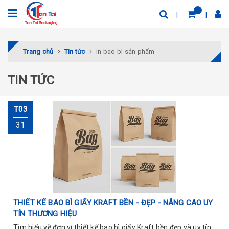
Trang chủ
Tin tức
in bao bì sản phẩm
TIN TỨC
T03
31
THIẾT KẾ BAO BÌ GIẤY KRAFT BỀN - ĐẸP - NÂNG CAO UY
TÍN THƯƠNG HIỆU
Tìm hiểu về đơn vị thiết kế bao bì giấy Kraft bền đẹp và uy tín