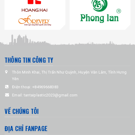
THÔNG TIN CÔNG TY
Thôn Minh Khai, Thị Trấn Như Quỳnh, Huyện Văn Lâm, Tỉnh Hưng
Yên
Điện thoại:
+84969668383
Email:
tantaiplastic2023@gmail.com
VỀ CHÚNG TÔI
ĐỊA CHỈ FANPAGE