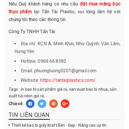
Nếu Quý khách hàng có nhu cầu
đặt mua màng bọc
thực phẩm
tại Tấn Tài Plastic, vui lòng liên hệ với
chúng tôi theo các thông tin:
Công Ty TNHH Tấn Tài
Địa chỉ: KCN A, Minh Khai, Như Quỳnh, Văn Lâm,
Hưng Yên
Hotline: 0969.66.8383
Email: phuongluong0201@gmail.com
Website:
https://tantaiplastics.com/
Tags :
in bao bì sản phẩm giá rẻ
,
san xuat bao bi nhua
,
sản
xuất túi nilon giá rẻ
,
Chia sẻ:
TIN LIÊN QUAN
Thiết kế bao bì giấy Kraft Bền - Đẹp - Nâng cao uy tín