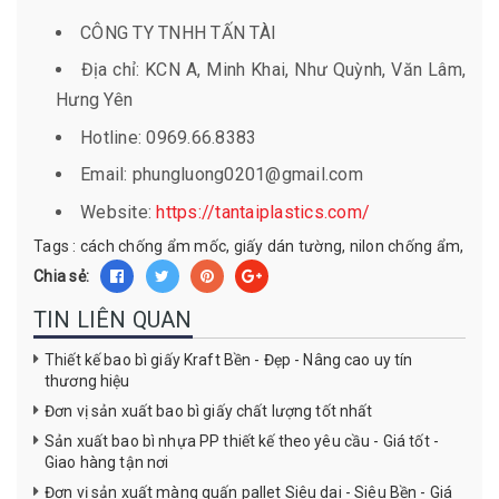
CÔNG TY TNHH TẤN TÀI
Địa chỉ: KCN A, Minh Khai, Như Quỳnh, Văn Lâm,
Hưng Yên
Hotline: 0969.66.8383
Email: phungluong0201@gmail.com
Website:
https://tantaiplastics.com/
Tags :
cách chống ẩm mốc
,
giấy dán tường
,
nilon chống ẩm
,
Chia sẻ:
TIN LIÊN QUAN
Thiết kế bao bì giấy Kraft Bền - Đẹp - Nâng cao uy tín
thương hiệu
Đơn vị sản xuất bao bì giấy chất lượng tốt nhất
Sản xuất bao bì nhựa PP thiết kế theo yêu cầu - Giá tốt -
Giao hàng tận nơi
Đơn vị sản xuất màng quấn pallet Siêu dai - Siêu Bền - Giá