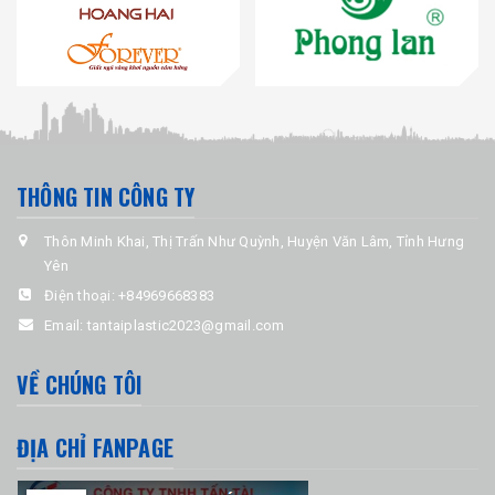
THÔNG TIN CÔNG TY
Thôn Minh Khai, Thị Trấn Như Quỳnh, Huyện Văn Lâm, Tỉnh Hưng
Yên
Điện thoại:
+84969668383
Email:
tantaiplastic2023@gmail.com
VỀ CHÚNG TÔI
ĐỊA CHỈ FANPAGE