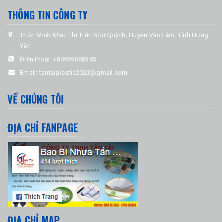
THÔNG TIN CÔNG TY
Thôn Minh Khai, Thị Trấn Như Quỳnh, Huyện Văn Lâm, Tỉnh Hưng
Yên
Điện thoại:
+84969668383
Email:
tantaiplastic2023@gmail.com
VỀ CHÚNG TÔI
ĐỊA CHỈ FANPAGE
ĐỊA CHỈ MAP