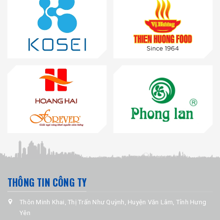
THÔNG TIN CÔNG TY
Thôn Minh Khai, Thị Trấn Như Quỳnh, Huyện Văn Lâm, Tỉnh Hưng
Yên