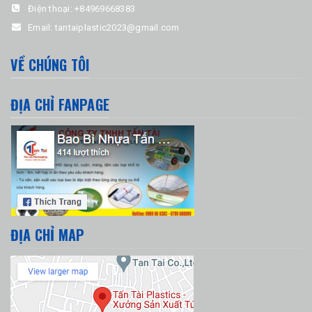
Điện thoại:
+84969668383
Email:
tantaiplastic2023@gmail.com
VỀ CHÚNG TÔI
ĐỊA CHỈ FANPAGE
ĐỊA CHỈ MAP