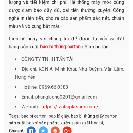
lượng và tiết kiệm chi phí. Hệ thống máy móc cũng
được đảm bảo đầy đủ, cải tiến thường xuyên. Công
nghệ in tiên tiến, cho ra các sản phẩm sắc nét, chuẩn
màu và vô cùng bắt mắt.
Liên hệ ngay với chúng tôi để được tư vấn và đặt
hàng sản xuất
bao bì thùng carton
số lượng lớn.
CÔNG TY TNHH TẤN TÀI
Địa chỉ: KCN A, Minh Khai, Như Quỳnh, Văn Lâm,
Hưng Yên
Hotline: 0969.66.8383
Email: phungluong0201@gmail.com
Website:
https://tantaiplastics.com/
Tags :
bao bì carton
,
bao bì giấy
,
bao bì thùng giấy carton
,
sản xuất bao bì sản phẩm
,
xưởng sản xuất bao bì
,
Chia sẻ: