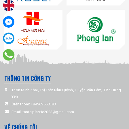
THÔNG TIN CÔNG TY
Thôn Minh Khai, Thị Trấn Như Quỳnh, Huyện Văn Lâm, Tỉnh Hưng
Yên
Điện thoại:
+84969668383
Email:
tantaiplastic2023@gmail.com
VỀ CHÚNG TÔI