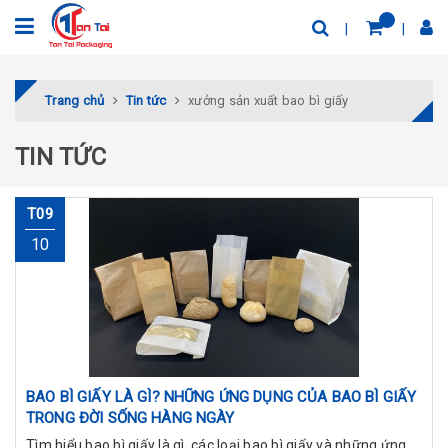
Trang chủ
Tin tức
xưởng sản xuất bao bì giấy
TIN TỨC
T09
10
BAO BÌ GIẤY LÀ GÌ? NHỮNG ỨNG DỤNG CỦA BAO BÌ GIẤY
TRONG ĐỜI SỐNG HÀNG NGÀY
Tìm hiểu bao bì giấy là gì, các loại bao bì giấy và những ứng