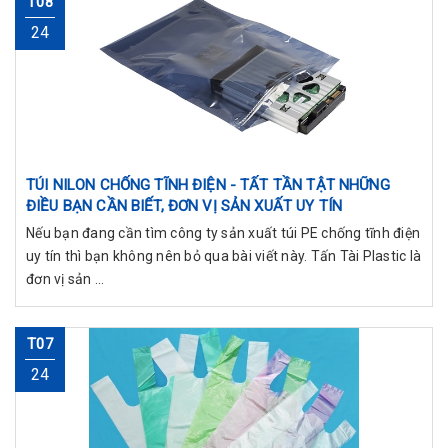
T08
24
TÚI NILON CHỐNG TĨNH ĐIỆN - TẤT TẦN TẬT NHỮNG
ĐIỀU BẠN CẦN BIẾT, ĐƠN VỊ SẢN XUẤT UY TÍN
Nếu bạn đang cần tìm công ty sản xuất túi PE chống tĩnh điện
uy tín thì bạn không nên bỏ qua bài viết này. Tấn Tài Plastic là
đơn vị sản ...
T07
24