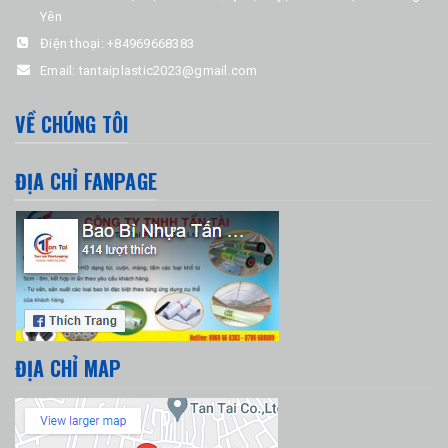
Yên
Điện thoại:
+84969668383
Email:
tantaiplastic2023@gmail.com
VỀ CHÚNG TÔI
ĐỊA CHỈ FANPAGE
ĐỊA CHỈ MAP