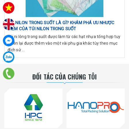
TÚI NILON TRONG SUỐT LÀ GÌ? KHÁM PHÁ ƯU NHƯỢC
ĐIỂM CỦA TÚI NILON TRONG SUỐT
Túi ni lông trong suốt được làm từ các hạt nhựa tổng hợp tuy
nhiên lại được thêm vào một vài phụ gia khác tùy theo mục
đích sử ...
ĐỐI TÁC CỦA CHÚNG TÔI