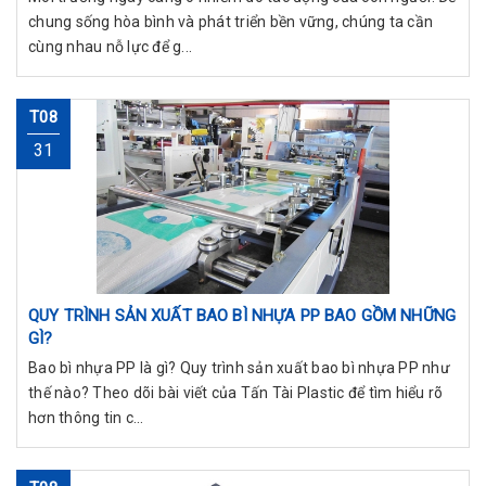
chung sống hòa bình và phát triển bền vững, chúng ta cần
cùng nhau nỗ lực để g...
T08
31
QUY TRÌNH SẢN XUẤT BAO BÌ NHỰA PP BAO GỒM NHỮNG
GÌ?
Bao bì nhựa PP là gì? Quy trình sản xuất bao bì nhựa PP như
thế nào? Theo dõi bài viết của Tấn Tài Plastic để tìm hiểu rõ
hơn thông tin c...