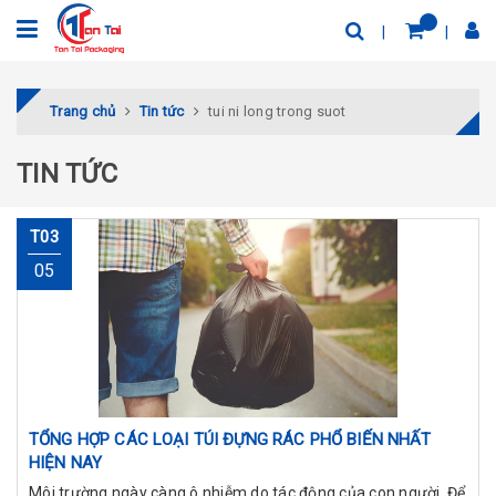
Trang chủ
Tin tức
tui ni long trong suot
TIN TỨC
T03
05
TỔNG HỢP CÁC LOẠI TÚI ĐỰNG RÁC PHỔ BIẾN NHẤT
HIỆN NAY
Môi trường ngày càng ô nhiễm do tác động của con người. Để