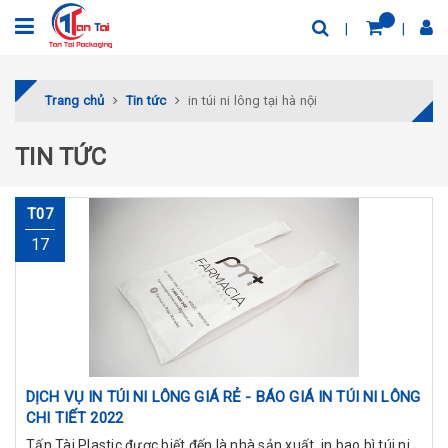
Trang chủ
Tin tức
in túi ni lông tại hà nội
TIN TỨC
T07
17
DỊCH VỤ IN TÚI NI LÔNG GIÁ RẺ - BÁO GIÁ IN TÚI NI LÔNG
CHI TIẾT 2022
Tấn Tài Plastic được biết đến là nhà sản xuất, in bao bì túi ni