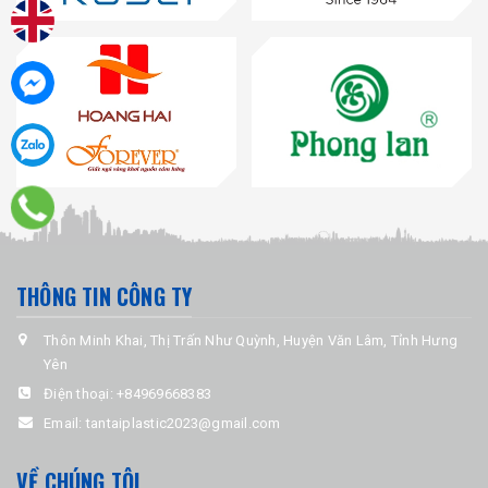
THÔNG TIN CÔNG TY
Thôn Minh Khai, Thị Trấn Như Quỳnh, Huyện Văn Lâm, Tỉnh Hưng
Yên
Điện thoại:
+84969668383
Email:
tantaiplastic2023@gmail.com
VỀ CHÚNG TÔI